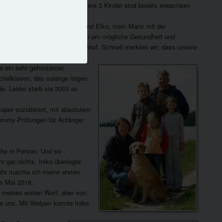
 südlich von Heidelberg. Unsere 3 Kinder sind bereits erwachsen
rne bei uns.
mit den Schäferhunden Bello und Eiko, mein Mann mit der
n Züchter. Großartige Gedanken um mögliche Gesundheit und
amen ihn auch, Dora vom Erlenhof. Schnell merkten wir, dass unsere
rde ein sehr gehorsamer,
chelkissen, das solange liegen
de. Leider starb sie 2003 an
uper sozialisiert, mit absolutem
Dummy-Prüfungen für Anfänger
uhe in Person. Und so
r gar nichts. Iniko überlegte
 ihr machte ich meine ersten
im Mai 2018.
r meinen ersten Wurf, aber von
ie uns. Mit Welpen konnte Iniko