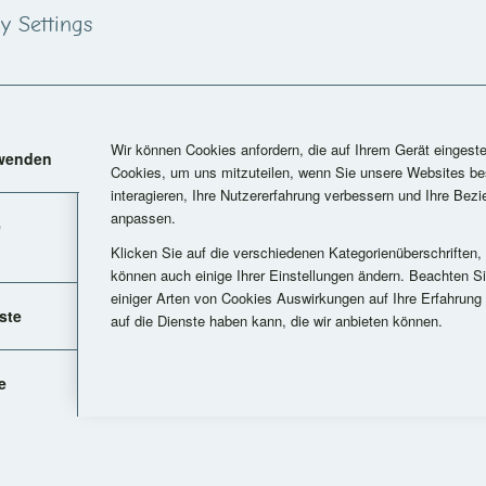
y Settings
006 haben wir die Berechtigung unter dem Namen „Here we go…“ Golden Retrie
it auch dem VDH und der FCI. Dadurch haben Sie die Sicherheit, dass die A
 den strengen Richtlinien dieser Vereine erfolgt.
Wir können Cookies anfordern, die auf Ihrem Gerät eingeste
rwenden
 2020 bin ich im DRC auch als Zuchtwart tätig.
Cookies, um uns mitzuteilen, wenn Sie unsere Websites be
interagieren, Ihre Nutzererfahrung verbessern und Ihre Bez
anpassen.
e
r Zwingername
Klicken Sie auf die verschiedenen Kategorienüberschriften,
können auch einige Ihrer Einstellungen ändern. Beachten S
“ bedeutet ungefähr soviel wie „Auf geht’s“. Diesen Zwingernamen habe ich 
einiger Arten von Cookies Auswirkungen auf Ihre Erfahrung
eine Wunschvorstellung von den Hunden, die ich züchten möchte.
ste
auf die Dienste haben kann, die wir anbieten können.
unde sein, die Pep haben und gerne arbeiten. Die absolut aufgehen in ihren Fa
aller Ruhe darauf warten, bis sie wieder an der Reihe sind. Es sollen gesunde
e
habe ich mein Ziel als Züchter erreicht.