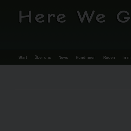
Start
Über uns
News
Hündinnen
Rüden
In m