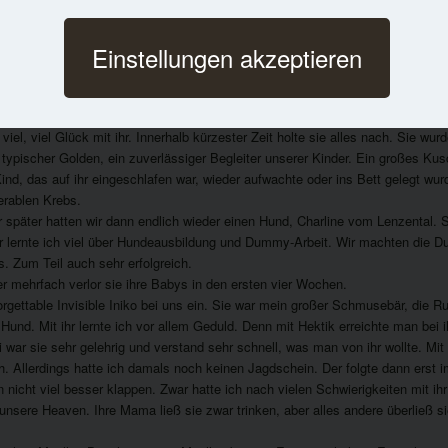
n Feuerstein und wohne mit meinem Mann Georg und unseren Hunden ca. 20km
 eigenen Füßen. Aber nicht zuletzt der Hunde wegen sind sie immer wieder ge
Einstellungen akzeptieren
hon immer ein wichtiger Bestandteil meines Lebens. Groß geworden bin ich 
din Sierra. Unseren ersten Golden bekamen wir 1993 von einem gewerbliche
en wir uns damals nicht gemacht. Wir wollten einen Golden Retriever und bek
nicht sozialisiert war. Noch nicht einmal spielen konnte sie.
 viel, viel Glück mit ihr. Innerhalb kürzester Zeit holte sie alles nach. Sie wu
 typischer Golden, ein zuverlässiger Begleiter unserer Kinder. Ein großes Kus
Kind, das auf ihr eingeschlafen war, wieder aufwachte oder ins Bett gelegt wur
erablen Krebs.
 später hatten wir dann endlich wieder einen Hund, Charline vom Lenzental. S
hr lernte ich viel über Hundeausbildung und Dummy-Arbeit. Wir machten die 
. Zum Teil auch sehr erfolgreich.
er mehrfach verlor sie ihre Babys in den ersten vier Wochen.
rgettable Invisible Iniko bei uns ein. Sie war mein großer Schmusebär, die R
und. Mit ihr lernte ich vor allem Geduld. Denn mit Hektik erreichte man bei ih
i war sie sehr gelehrig und verstand sehr schnell, was man von ihr wollte. Mit
h. Allerdings hatte ich damals noch keinen Jagdschein. Der folgte dann erst 
 nicht viel besser klappen. Zwar hatte ich nach vielen Schwierigkeiten mit ih
unsere Heaven. Ihre Mama ließ sie zwar trinken, aber alles andere überließ s