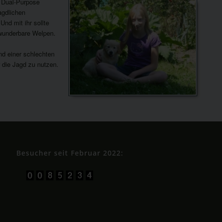
r Dual-Purpose
agdlichen
nd mit ihr sollte
 wunderbare Welpen.
nd einer schlechten
r die Jagd zu nutzen.
Besucher seit Februar 2022: