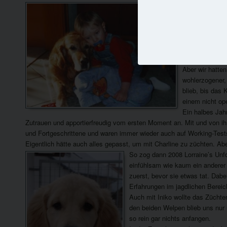
Ich heiße Kari
und stehen auf
Hunde waren sc
Dalmatiner Hün
Vererbung hatt
Dora überhaupt 
Aber wir hatten
wohlerzogener,
blieb, bis das 
einem nicht op
Ein halbes Jahr
Zutrauen und apportierfreudig vom ersten Moment an. Mit und von i
und Fortgeschrittene und waren immer wieder auch auf Working-Tests
Eigentlich hätte auch alles gepasst, um mit Charline zu züchten. Ab
So zog dann 2008 Lorraine’s Unfo
einfühlsam wie kaum ein anderer H
zuerst, bevor sie etwas tat. Dabe
Erfahrungen im jagdlichen Bereic
Auch mit Iniko wollte das Züchten
den beiden Welpen blieb uns nur 
so rein gar nichts anfangen.