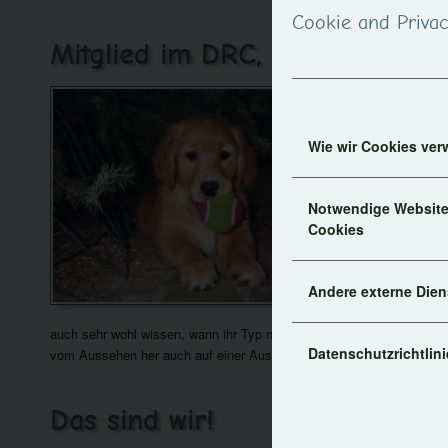
Cookie and Privac
Mitglied im DRC, VDH und FCI
Seit Juni 2
DRC und dam
Welpen nach
Wie wir Cookies ve
Seit Sommer
Notwendige Websit
Unse
Cookies
„Here we go
und auch m
Andere externe Dien
Es sollen H
auch sehr wohl wissen, wann ihr Typ nicht gefragt ist, und dann in 
Datenschutzrichtlini
vom Aussehen her auch auf einer Ausstellung eine Chance haben, so 
Das sind wir!