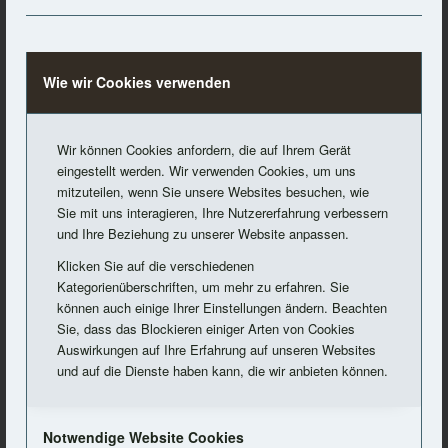
sind wichtig, damit sie selbst lernen den Kleinen entsprechend zu
locken, damit er ihnen folgt. Und damit sie selbst das Vertrauen
bekommen, dass er ihnen auch überall hin folgt. Nach dieser Zeit
gewöhnen sie ihn dann Schritt für Schritt an die Leine.
Wie wir Cookies verwenden
Wir können Cookies anfordern, die auf Ihrem Gerät
eingestellt werden. Wir verwenden Cookies, um uns
mitzuteilen, wenn Sie unsere Websites besuchen, wie
Sie mit uns interagieren, Ihre Nutzererfahrung verbessern
und Ihre Beziehung zu unserer Website anpassen.
Klicken Sie auf die verschiedenen
Kategorienüberschriften, um mehr zu erfahren. Sie
können auch einige Ihrer Einstellungen ändern. Beachten
Sie, dass das Blockieren einiger Arten von Cookies
Auswirkungen auf Ihre Erfahrung auf unseren Websites
und auf die Dienste haben kann, die wir anbieten können.
Und was noch…?
Machen Sie ihre Wohnung „Kleinkind sicher“! Räumen Sie alles
weg, was herumliegt. Besonders kleine Dinge, die verschluckt
Notwendige Website Cookies