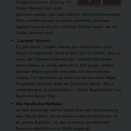
Striegel am besten. Achtung: Ein
Golden Retriever darf nicht
geschoren werden. Das verschafft ihm keine Erleichterung bei
Hitze, sondern beraubt ihn seines natürlichen Schutzes
dagegen! Lassen sie sich von ihrem Züchter zeigen, wie ein
Golden getrimmt wird!
„Laufstall“/Kennel…
Es geht darum, vorallem Nachts den Aktionsradius Ihres
Welpen zu begrenzen, damit er lernt, sich zu melden, wenn er
muss. Bei Charline erfüllte ein alter Laufstall ohne Boden
diesen Zweck. Er wurde, wenn wir zu Bett gingen, einfach
über den Welpen gestellt, ohne dass ich diesen wecken
musste. Für Iniko hatten wir einen Kennel aus einem Nager-
Freigehege und einem Brett als Deckplatte gebaut. Wie er
verwendet wird, ist prima erklärt in: „Kleine Welpenschule“ von
Beate und Gereon Ting
Alte Handtücher/Bettlaken
Je nach Wetterlage wird Ihr Welpe öfter nass und schmutzig
sein. Bestes Mittel, um ihn wieder sauber zu bekommen, ist
ein großes Bettlaken, mit dem er trocken gerubbelt wird.
Baden ist eigentlich nur im Notfall angesagt.